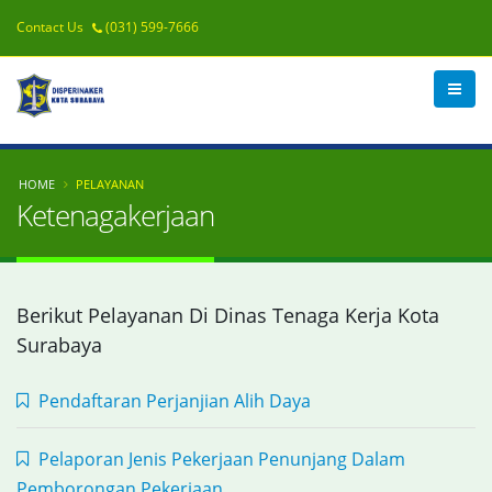
Contact Us
(031) 599-7666
HOME
PELAYANAN
Ketenagakerjaan
Berikut Pelayanan Di Dinas Tenaga Kerja Kota
Surabaya
Pendaftaran Perjanjian Alih Daya
Pelaporan Jenis Pekerjaan Penunjang Dalam
Pemborongan Pekerjaan