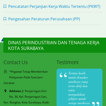
Pencatatan Perjanjian Kerja Waktu Tertentu (PKWT)
Pengesahan Peraturan Perusahaan (PP)
DINAS PERINDUSTRIAN DAN TENAGA KERJA
KOTA SURABAYA
Contact Us
Testimoni
*Pegawai Tetap Memberikan
Terima kasih
untuk disnaker
Pelayanan Pada Saat Jam
surabaya yang
Istirahat
terus aktif dan
rutin
Address:
Jl. Penjaringan Asri
mengadakan
No. 36, Kel. Penjaringan Sari,
jobfair untuk
Kec. Rungkut, Kota Surabaya, Kode
warga surabaya.