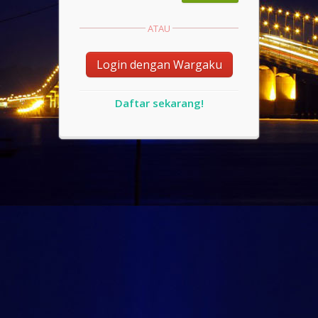
ATAU
Login dengan Wargaku
Daftar sekarang!