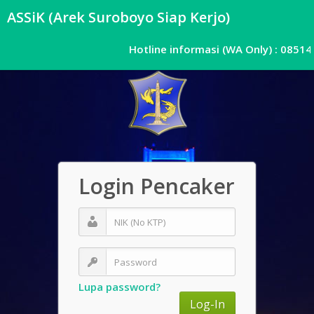
ASSiK (Arek Suroboyo Siap Kerjo)
Hotline informasi
(WA Only)
: 08514
085141171138
Login Pencaker
Lupa password?
Log-In