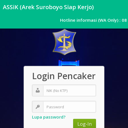
ASSiK (Arek Suroboyo Siap Kerjo)
Hotline informasi
(WA Only)
: 08
085141171138
Login Pencaker
Lupa password?
Log-In