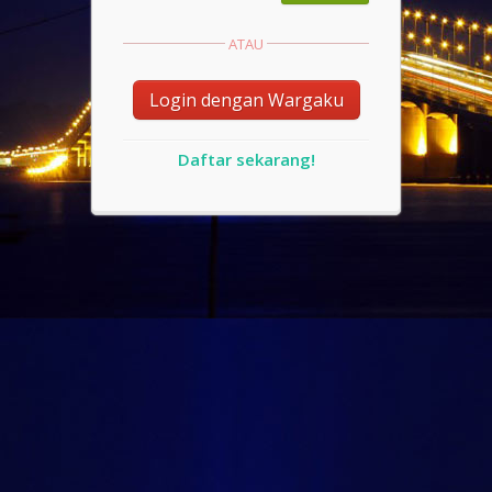
ATAU
Login dengan Wargaku
Daftar sekarang!